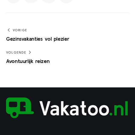
Bericht
VORIGE
Gezinsvakanties vol plezier
navigatie
VOLGENDE
Avontuurlijk reizen