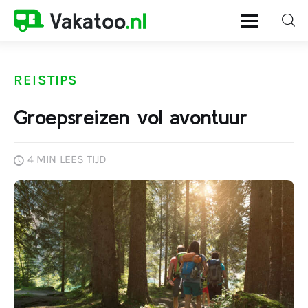
REISTIPS
Home
Groepsreizen vol avontuur
Activiteiten
4 MIN
LEES TIJD
Bestemmingen
Reistips
Reistrends
Reisvoorbereiding