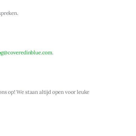
spreken.
og@coveredinblue.com
.
s op! We staan altijd open voor leuke