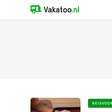
Home
Activiteiten
Bestemmingen
Reistips
Reistrends
Reisvoorbereiding
REISVOO