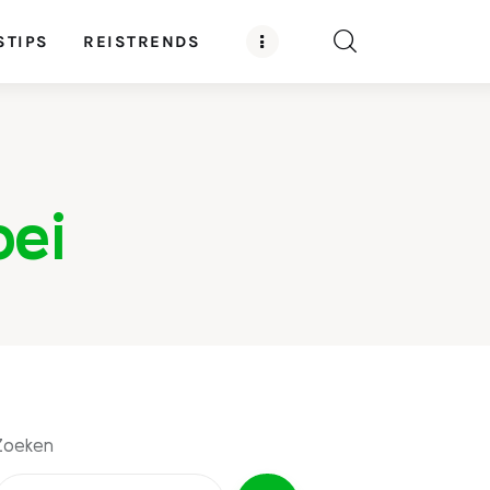
STIPS
REISTRENDS
oei
Zoeken