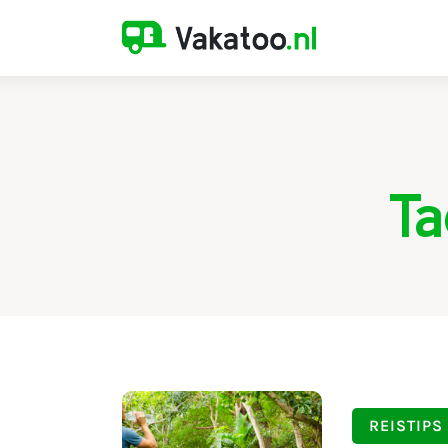
Home
Activiteiten
Bestemmingen
Reistips
Ta
Reistrends
Reisvoorbereiding
REISTIPS