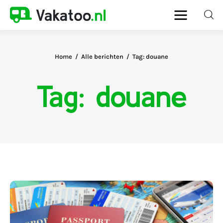
Home
Alle berichten
Tag: douane
Home
Tag: douane
Activiteiten
Bestemmingen
Reistips
Reistrends
Reisvoorbereiding